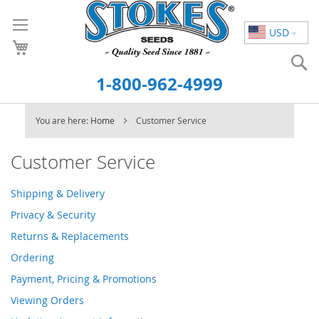
Skip
to
USD
Content
S
1-800-962-4999
You are here:
Home
Customer Service
Customer Service
Shipping & Delivery
Privacy & Security
Returns & Replacements
Ordering
Payment, Pricing & Promotions
Viewing Orders